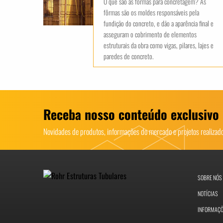
O que são as fôrmas para concretagem? As
fôrmas são os moldes responsáveis pela
fundição do concreto, e dão a aparência final e
asseguram o cobrimento de elementos
estruturais da obra como vigas, pilares, lajes e
paredes de concreto.
Receba nosso conteúdo exclusivo
Novidades de produtos, informações do mercado e projetos realiza
SOBRE NÓS
NOTÍCIAS
INFORMAÇ