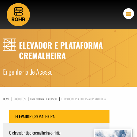
ELEVADOR E PLATAFORMA
CREMALHEIRA
Engenharia de Acesso
|
|
|
HOME
PRODUTOS
ENGENHARIA DE ACESSO
ELEVADOR E PLATAFORMA CREMALHEIRA
ELEVADOR CREMALHEIRA
O elevador tipo cremalheira-pinhão