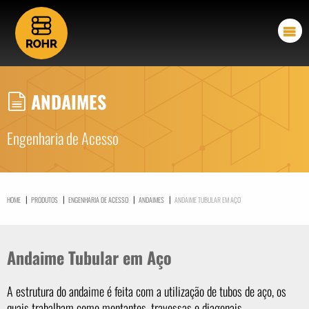
ANDAIMES
Engenharia de Acesso
|
|
|
|
HOME
PRODUTOS
ENGENHARIA DE ACESSO
ANDAIMES
ANDAIME TUBULAR EM AÇO
Andaime Tubular em Aço
A estrutura do andaime é feita com a utilização de tubos de aço, os
quais trabalham como montantes, travessas e diagonais.