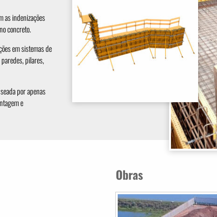
em as indenizações
no concreto.
ções em sistemas de
 paredes, pilares,
useada por apenas
ontagem e
Obras