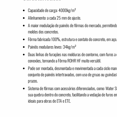
Capacidade de carga: 4000kg/m²
Alinhamento: a cada 25 mm de ajuste.
A maior modulação de painéis de fôrmas do mercado, permitind
moldes dos concretos.
Fôrma fabricada 100%, estrutura e contato do concreto, em aço.
Painéis modulares leves: 34kg/m²
Duas linhas de furações nas molduras de contorno, com furos 
conexões, tornando a Fôrma ROHR HF muito versátil.
Pode ser montada, desmontada e movimentada a cada ciclo man
conjunto de painéis intertravados, com uso de gruas ou guindas
prazos.
Sistema de fôrmas com acessórios diferenciados, como: Water 
sua quebra dentro do concreto, facilitando a vedação de furos em
ideais para obras de ETA e ETE.