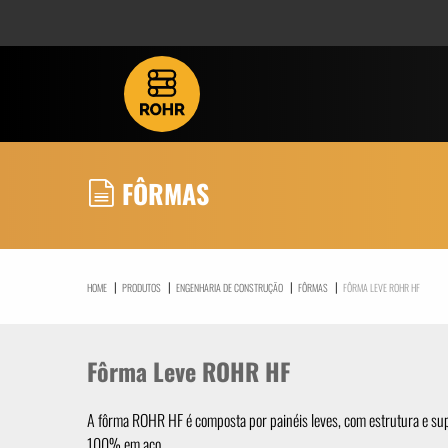
FÔRMAS
|
|
|
|
HOME
PRODUTOS
ENGENHARIA DE CONSTRUÇÃO
FÔRMAS
FÔRMA LEVE ROHR HF
Fôrma Leve ROHR HF
A fôrma ROHR HF é composta por painéis leves, com estrutura e sup
100% em aço.