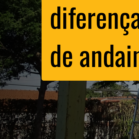
diferenç
de andai