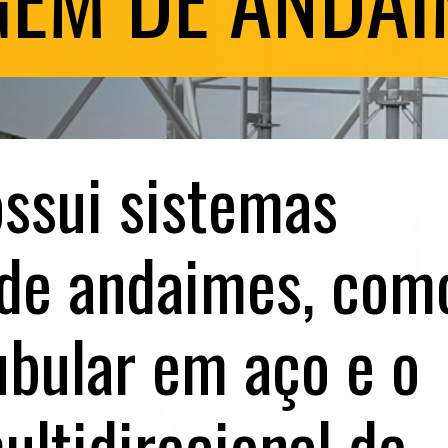
ssui sistemas
 de andaimes, com
bular em aço e o
ltidirecional de