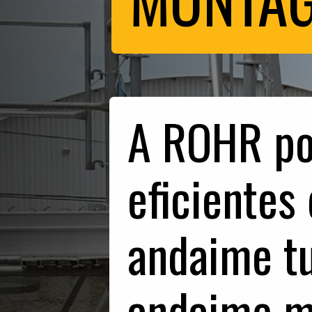
A ROHR po
eficientes
andaime tu
andaime mu