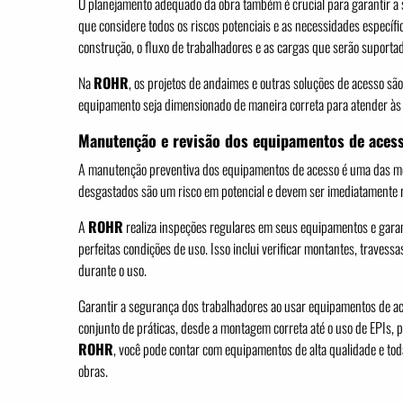
O planejamento adequado da obra também é crucial para garantir a s
que considere todos os riscos potenciais e as necessidades específic
construção, o fluxo de trabalhadores e as cargas que serão suport
Na
ROHR
, os projetos de andaimes e outras soluções de acesso sã
equipamento seja dimensionado de maneira correta para atender à
Manutenção e revisão dos equipamentos de aces
A manutenção preventiva dos equipamentos de acesso é uma das me
desgastados são um risco em potencial e devem ser imediatamente 
A
ROHR
realiza inspeções regulares em seus equipamentos e garan
perfeitas condições de uso. Isso inclui verificar montantes, travess
durante o uso.
Garantir a segurança dos trabalhadores ao usar equipamentos de ac
conjunto de práticas, desde a montagem correta até o uso de EPIs,
ROHR
, você pode contar com equipamentos de alta qualidade e tod
obras.