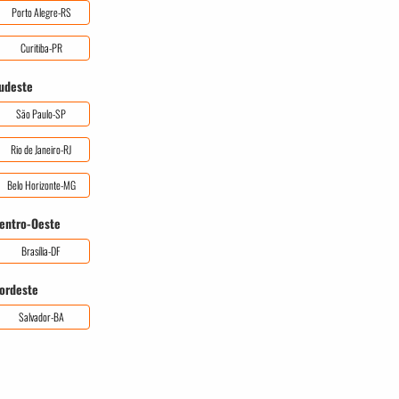
Porto Alegre-RS
Curitiba-PR
udeste
São Paulo-SP
Rio de Janeiro-RJ
Belo Horizonte-MG
entro-Oeste
Brasília-DF
ordeste
Salvador-BA