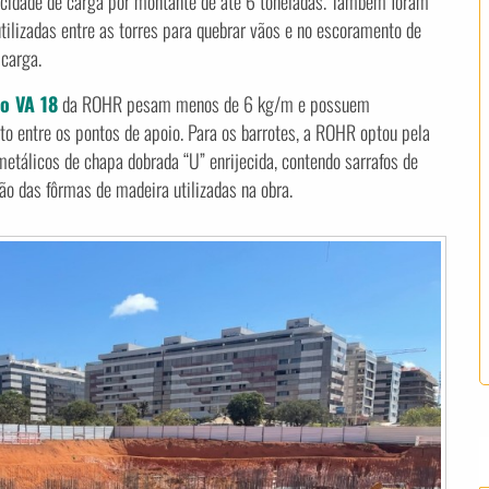
cidade de carga por montante de até 6 toneladas. Também foram
ilizadas entre as torres para quebrar vãos e no escoramento de
 carga.
io VA 18
da ROHR pesam menos de 6 kg/m e possuem
o entre os pontos de apoio. Para os barrotes, a ROHR optou pela
metálicos de chapa dobrada “U” enrijecida, contendo sarrafos de
ção das fôrmas de madeira utilizadas na obra.