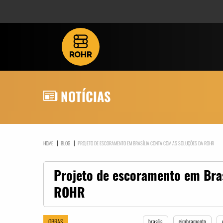
NOTÍCIAS
|
|
HOME
BLOG
PROJETO DE ESCORAMENTO EM BRASÍLIA CONTA COM AS SOLUÇÕES DA ROHR
Projeto de escoramento em Bras
ROHR
OBRAS
brasília
cimbramento