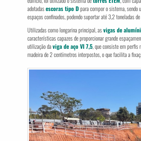
edifício, foi utilizado o sistema de
torres ETEM
, com capa
adotadas
escoras tipo D
para compor o sistema, sendo ut
espaços confinados, podendo suportar até 3,2 toneladas de
Utilizadas como longarina principal, as
vigas de alumín
características capazes de proporcionar grande espaçament
utilização da
viga de aço VI 7,5
, que consiste em perfis 
madeira de 2 centímetros interpostos, o que facilita a fixa