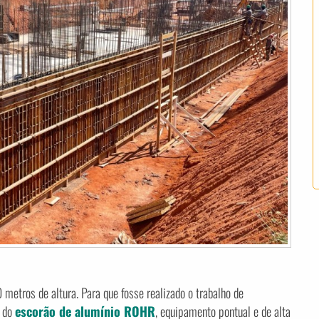
 metros de altura. Para que fosse realizado o trabalho de
o do
escorão de alumínio ROHR
, equipamento pontual e de alta