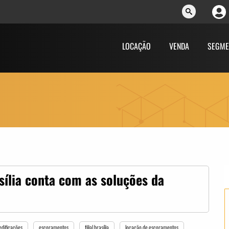
LOCAÇÃO
VENDA
SEGME
ília conta com as soluções da
edificações
escoramentos
filial brasília
locação de escoramentos