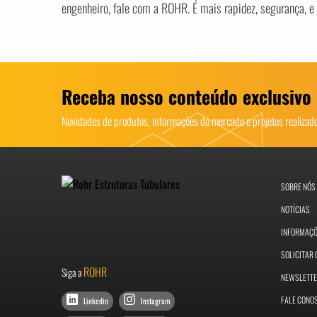
engenheiro, fale com a ROHR. É mais rapidez, segurança, e 
Receba nosso conteúdo exclusivo
Novidades de produtos, informações do mercado e projetos realiza
SOBRE NÓS
NOTÍCIAS
INFORMAÇ
SOLICITAR
ROHR
Siga a
NEWSLETT
FALE CONO
Linkedin
Instagram