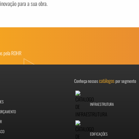
inovação para a sua obra.
dos pela ROHR
catálogos
Conheça nossos
por segmento
ÕES
INFRAESTRUTURA
 ORÇAMENTO
ER
SCO
EDIFICAÇÕES