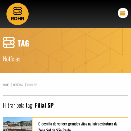
TAG
Notícias
|
|
HOME
NOTÍCIAS
FILIAL SP
Filtrar pela tag:
Filial SP
O desafio de vencer grandes vãos na infraestrutura da
Zona Sul de São Paulo