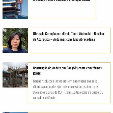
Obras do Coração por Márcia Tiemi Watanuki – Basílica
de Aparecida – Andaimes com Tubo Abraçadeira
Construção de viaduto em Poá (SP) conta com fôrmas
ROHR
Garantir soluções inovadoras em engenharia aos seus
clientes aonde elas são mais necessárias está entre as
atividades diárias da ROHR, em sua trajetória de quase 60
anos de existência.