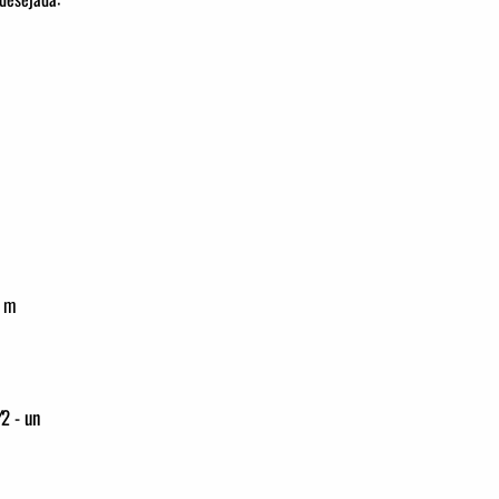
- m
2 - un