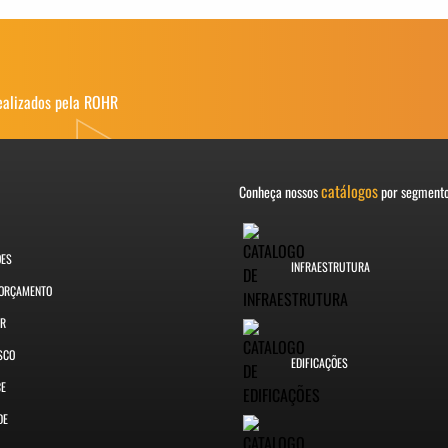
ealizados pela ROHR
catálogos
Conheça nossos
por segment
ÕES
INFRAESTRUTURA
 ORÇAMENTO
ER
SCO
EDIFICAÇÕES
CE
DE