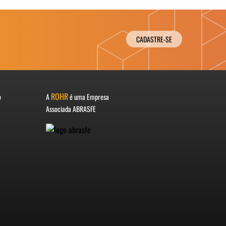
CADASTRE-SE
ROHR
o
A
é uma Empresa
Associada ABRASFE