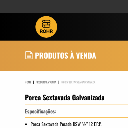
PRODUTOS À VENDA
|
|
HOME
PRODUTOS À VENDA
PORCA SEXTAVADA GALVANIZADA
Porca Sextavada Galvanizada
Especificações:
Porca Sextavada Pesada BSW ½” 12 F.P.P.