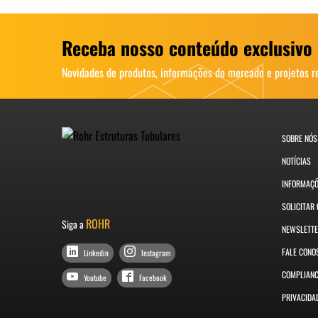
Receba nosso conteúdo exclusivo
Novidades de produtos, informações do mercado e projetos r
SOBRE NÓS
NOTÍCIAS
INFORMAÇ
SOLICITAR
ROHR
Siga a
NEWSLETT
FALE CONO
Linkedin
Instagram
COMPLIAN
Youtube
Facebook
PRIVACIDA