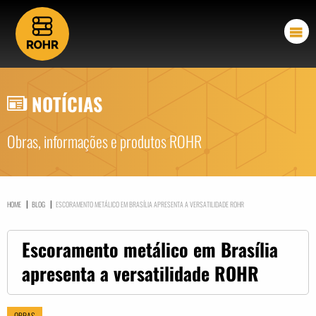
NOTÍCIAS
Obras, informações e produtos ROHR
|
|
HOME
BLOG
ESCORAMENTO METÁLICO EM BRASÍLIA APRESENTA A VERSATILIDADE ROHR
Escoramento metálico em Brasília
apresenta a versatilidade ROHR
OBRAS