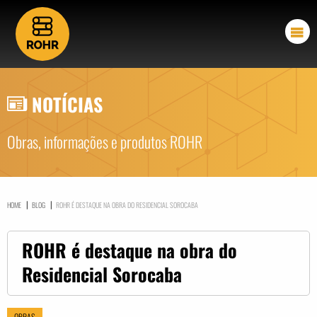
NOTÍCIAS
Obras, informações e produtos ROHR
|
|
HOME
BLOG
ROHR É DESTAQUE NA OBRA DO RESIDENCIAL SOROCABA
ROHR é destaque na obra do
Residencial Sorocaba
OBRAS