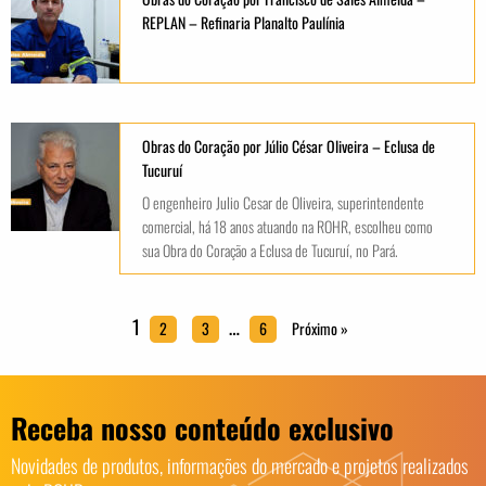
REPLAN – Refinaria Planalto Paulínia
Obras do Coração por Júlio César Oliveira – Eclusa de
Tucuruí
O engenheiro Julio Cesar de Oliveira, superintendente
comercial, há 18 anos atuando na ROHR, escolheu como
sua Obra do Coração a Eclusa de Tucuruí, no Pará.
1
…
2
3
6
Próximo »
Receba nosso conteúdo exclusivo
Novidades de produtos, informações do mercado e projetos realizados