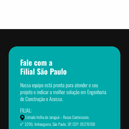
Fale com a
Filial São Paulo
Nossa equipe está pronta para atender o seu
projeto e indicar a melhor solução em Engenharia
de Construção e Acesso.
FILIAL:
Estrada Velha do Jaraguá – Rocco Canteruccio,
n° 3290, Anhanguera, São Paulo, SP, CEP: 05276100