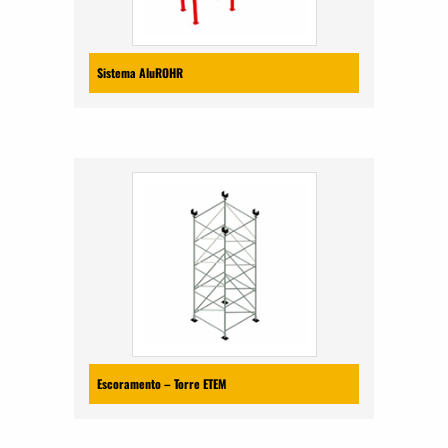
Sistema AluROHR
Escoramento – Torre ETEM