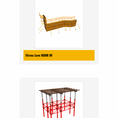
Fôrma Leve ROHR HF