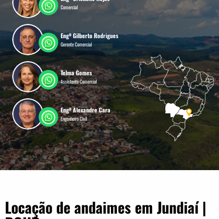
Comercial
Engº Gilberto Rodrigues
Gerente Comercial
Telma Gomes
Assistente Comercial
Engº Alexandre Cara
Engenheiro Civil
Locação de andaimes em Jundiaí |