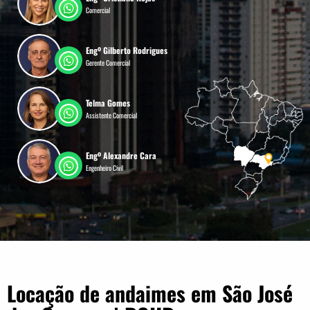
Comercial
Engº Gilberto Rodrigues
Gerente Comercial
Telma Gomes
Assistente Comercial
Engº Alexandre Cara
Engenheiro Civil
Locação de andaimes em São José