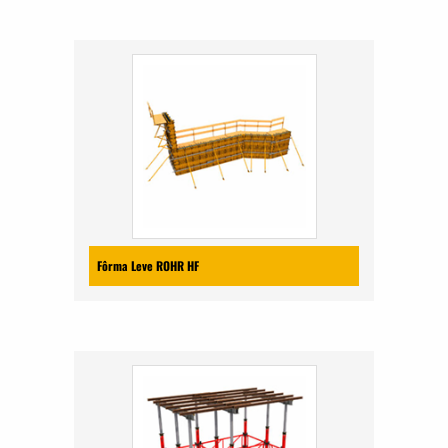
Fôrma Leve ROHR HF