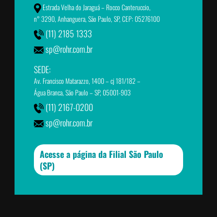
Estrada Velha do Jaraguá – Rocco Canteruccio,
n° 3290, Anhanguera, São Paulo, SP, CEP: 05276100
(11) 2185 1333
sp@rohr.com.br
SEDE:
Av. Francisco Matarazzo, 1400 – cj 181/182 –
Água Branca, São Paulo – SP, 05001-903
(11) 2167-0200
sp@rohr.com.br
Acesse a página da Filial São Paulo
(SP)