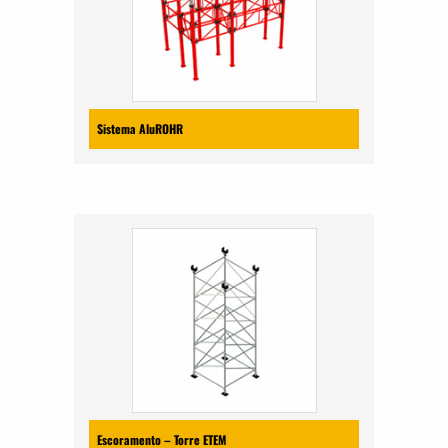
Sistema AluROHR
Escoramento – Torre ETEM